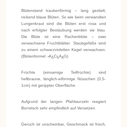
Blütenstand traubenförmig – lang gestielt,
nickend blaue Blüten. So wie beim verwandten
Lungenkraut sind die Blüten erst rosa und
nach erfolgter Bestäubung werden sie blau.
Die Blüte ist eine Rachenblüte – zwei
verwachsene Fruchtblätter. Staubgefäße sind
zu einem schwarzvioletten Kegel verwachsen.
(Blütenformel:
K
C
A
G)
*
5
5
4
Früchte (einsamige Teilfrüchte) sind
hellbraune, länglich-eiförmige Nüsschen (0,5-
1cm) mit gerippter Oberfläche.
Aufgrund der langen Pfahlwurzeln reagiert
Borretsch sehr empfindlich auf Versetzen.
Geruch ist unscheinbar, Geschmack ist frisch,