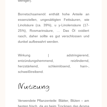
weniger).
Borretschsamenöl: enthält hohe Anteile an
essenziellen, ungesättigten Fettsäuren, wie
Linolsäure (ca. 39%), u y-Linolensäure (17-
25%), Rosmarinsäure, … Das Öl oxidiert
rasch, daher sollte es gut verschlossen und
dunkel aufbewahrt werden.
Wirkung | adstringierend,
entzündungshemmend, reizlindernd,
herzstärkend, schleimlösend, harn-,
schweißtreibend.
Nutzung
Verwendete Pflanzenteile: Blätter, Blüten – am
besten frisch, da es beim Trocknen das Aroma