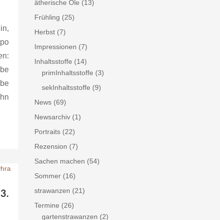
ätherische Öle
(13)
Frühling
(25)
in,
Herbst
(7)
mpo
Impressionen
(7)
en:
Inhaltsstoffe
(14)
ebe
primInhaltsstoffe
(3)
rbe
sekInhaltsstoffe
(9)
hn
News
(69)
Newsarchiv
(1)
Portraits
(22)
Rezension
(7)
Sachen machen
(54)
Sommer
(16)
strawanzen
(21)
3.
Termine
(26)
gartenstrawanzen
(2)