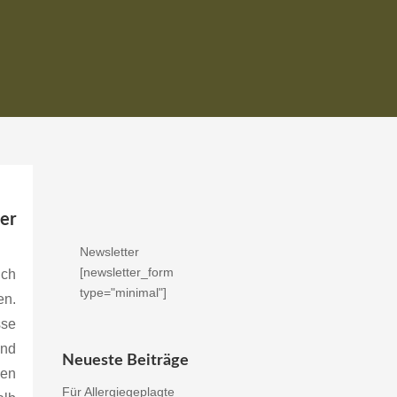
der
Newsletter
[newsletter_form
ch
type="minimal"]
en.
sse
und
Neueste Beiträge
nen
Für Allergiegeplagte