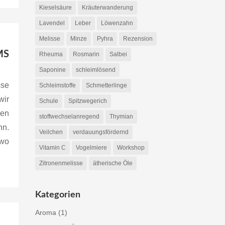
Kieselsäure
Kräuterwanderung
Lavendel
Leber
Löwenzahn
Melisse
Minze
Pyhra
Rezension
MS
Rheuma
Rosmarin
Salbei
Saponine
schleimlösend
sse
Schleimstoffe
Schmetterlinge
wir
Schule
Spitzwegerich
hen
stoffwechselanregend
Thymian
nn.
Veilchen
verdauungsfördernd
wo
Vitamin C
Vogelmiere
Workshop
Zitronenmelisse
ätherische Öle
Kategorien
Aroma
(1)