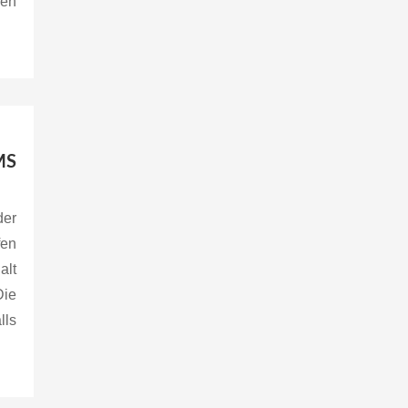
den
MS
der
fen
alt
Die
ls