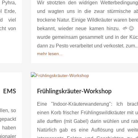
 Pyhra,
Wir strotzten den widrigen Wetterbedingun
l Erde,
und wagten uns in die zwar stürmische a
d viel
trockene Natur. Einige Wildkräuter waren bere
cht von
bekannt, wieder neue kamen hinzu. 🌱😊
wurde gemeinsam gesammelt und in der Kü
dann zu Pesto verarbeitet und verkostet. zum..
mehr lesen...
e EMS
Frühlingskräuter-Workshop
Eine "Indoor-Kräuterwanderung": Ich brac
llen, so
einen Korb frischer Frühlingswildkräuter mit 
gepackt
alle durften (mit Gabel) darin wühlen und rat
d haben
Natürlich gab es eine Auflösung und weit
ionaler