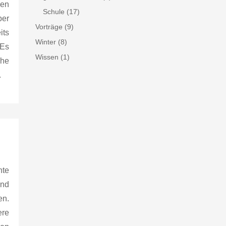
gen
Schule
(17)
ber
Vorträge
(9)
its
Winter
(8)
 Es
Wissen
(1)
che
.
hte
und
en.
ere