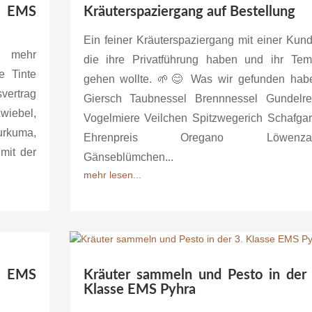
se EMS
Kräuterspaziergang auf Bestellung
Ein feiner Kräuterspaziergang mit einer Kund
n mehr
die ihre Privatführung haben und ihr Te
e Tinte
gehen wollte. 🌱😊 Was wir gefunden hab
ertrag
Giersch Taubnessel Brennnessel Gundelr
iebel,
Vogelmiere Veilchen Spitzwegerich Schafga
kuma,
Ehrenpreis Oregano Löwenza
mit der
Gänseblümchen...
mehr lesen...
e EMS
Kräuter sammeln und Pesto in der 
Klasse EMS Pyhra