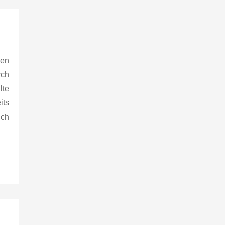
nen
rch
lte
its
uch