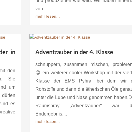
und produzierten wie wild. Wir haben innerh
von...
mehr lesen...
der in
Adventzauber in der 4. Klasse
schnuppern, zusammen mischen, probier
mit den
😊 ein weiterer cooler Workshop mit der vier
n. Sie
Klasse der EMS Pyhra, bei dem wir d
rund um
Rohstoffe und dann die ätherischen Öle gena
 dürfen
unter die Lupe und Nase genommen haben.
sind es
Raumspray „Adventzauber“ war d
ative
Endergebnis,...
mehr lesen...