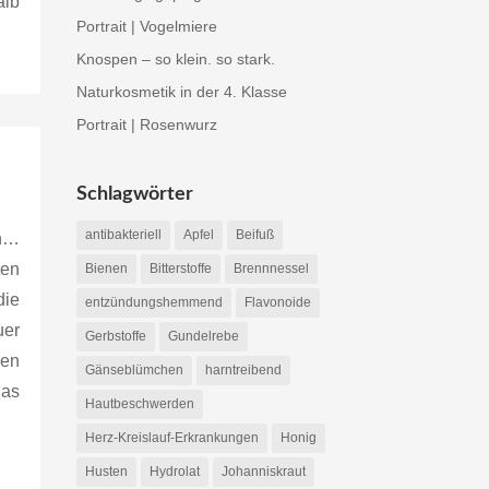
alb
Portrait | Vogelmiere
Knospen – so klein. so stark.
Naturkosmetik in der 4. Klasse
Portrait | Rosenwurz
Schlagwörter
antibakteriell
Apfel
Beifuß
en…
ten
Bienen
Bitterstoffe
Brennnessel
ie
entzündungshemmend
Flavonoide
uer
Gerbstoffe
Gundelrebe
Den
Gänseblümchen
harntreibend
as
Hautbeschwerden
Herz-Kreislauf-Erkrankungen
Honig
Husten
Hydrolat
Johanniskraut