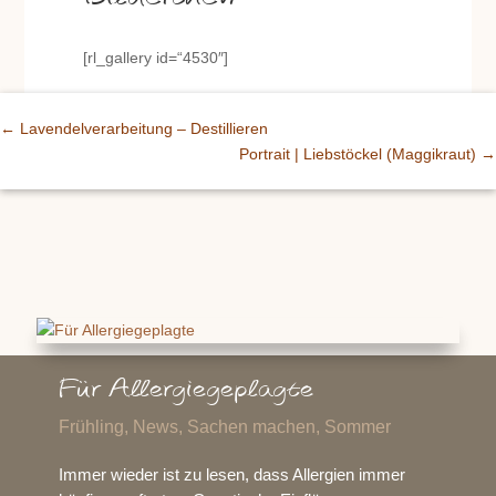
[rl_gallery id=“4530″]
←
Lavendelverarbeitung – Destillieren
Portrait | Liebstöckel (Maggikraut)
→
Für Allergiegeplagte
Frühling
,
News
,
Sachen machen
,
Sommer
Immer wieder ist zu lesen, dass Allergien immer