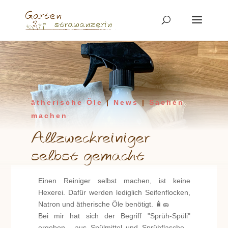
ätherische Öle
|
News
|
Sachen
machen
Allzweckreiniger
selbst gemacht
Einen Reiniger selbst machen, ist keine
Hexerei. Dafür werden lediglich Seifenflocken,
Natron und ätherische Öle benötigt. 🧴🧽
Bei mir hat sich der Begriff "Sprüh-Spüli"
ergeben - aus Spülmittel und Sprühflasche...