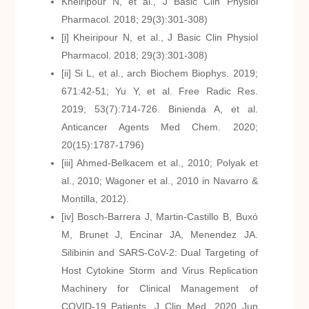
Kheiripour N, et al., J Basic Clin Physiol
Pharmacol. 2018; 29(3):301-308)
[i] Kheiripour N, et al., J Basic Clin Physiol
Pharmacol. 2018; 29(3):301-308)
[ii] Si L, et al., arch Biochem Biophys. 2019;
671:42-51; Yu Y, et al. Free Radic Res.
2019; 53(7):714-726. Binienda A, et al.
Anticancer Agents Med Chem. 2020;
20(15):1787-1796)
[iii] Ahmed-Belkacem et al., 2010; Polyak et
al., 2010; Wagoner et al., 2010 in Navarro &
Montilla, 2012).
[iv] Bosch-Barrera J, Martin-Castillo B, Buxó
M, Brunet J, Encinar JA, Menendez JA.
Silibinin and SARS-CoV-2: Dual Targeting of
Host Cytokine Storm and Virus Replication
Machinery for Clinical Management of
COVID-19 Patients, J Clin Med. 2020 Jun