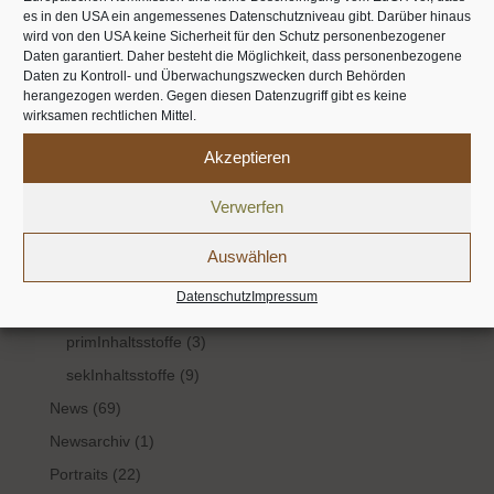
verdauungsfördernd
Vitamin C
Vogelmiere
Workshop
es in den USA ein angemessenes Datenschutzniveau gibt. Darüber hinaus
wird von den USA keine Sicherheit für den Schutz personenbezogener
Zitronenmelisse
ätherische Öle
Daten garantiert. Daher besteht die Möglichkeit, dass personenbezogene
Daten zu Kontroll- und Überwachungszwecken durch Behörden
herangezogen werden. Gegen diesen Datenzugriff gibt es keine
Kategorien
wirksamen rechtlichen Mittel.
Aroma
(1)
Akzeptieren
ätherische Öle
(13)
Verwerfen
Frühling
(25)
Herbst
(7)
Auswählen
Impressionen
(7)
Datenschutz
Impressum
Inhaltsstoffe
(14)
primInhaltsstoffe
(3)
sekInhaltsstoffe
(9)
News
(69)
Newsarchiv
(1)
Portraits
(22)