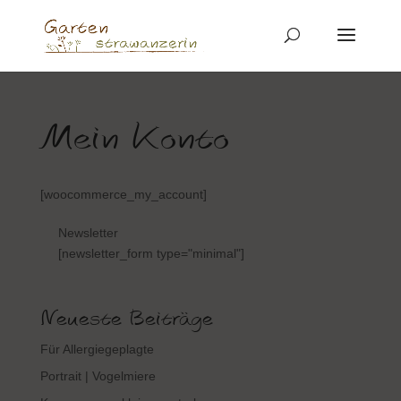
Mein Konto
[woocommerce_my_account]
Newsletter
[newsletter_form type="minimal"]
Neueste Beiträge
Für Allergiegeplagte
Portrait | Vogelmiere