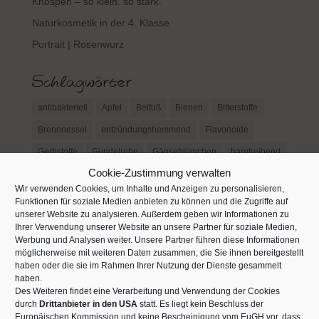
Knospen – so klein. so stark.
Naturkosmetik in der 4. Klasse
Portrait | Rosenwurz
Schlagwörter
antibakteriell
Apfel
Beifuß
Bienen
Bitterstoffe
Brennnessel
entzündungshemmend
Flavonoide
Gerbstoffe
Gundelrebe
Gänseblümchen
harntreibend
Cookie-Zustimmung verwalten
Hautbeschwerden
Herz-Kreislauf-Erkrankungen
Honig
Wir verwenden Cookies, um Inhalte und Anzeigen zu personalisieren,
Husten
Hydrolat
Johanniskraut
Kieselsäure
Funktionen für soziale Medien anbieten zu können und die Zugriffe auf
unserer Website zu analysieren. Außerdem geben wir Informationen zu
Kräuterwanderung
Lavendel
Leber
Löwenzahn
Ihrer Verwendung unserer Website an unsere Partner für soziale Medien,
Werbung und Analysen weiter. Unsere Partner führen diese Informationen
Melisse
Minze
Pyhra
Rezension
Rheuma
möglicherweise mit weiteren Daten zusammen, die Sie ihnen bereitgestellt
Rosmarin
Salbei
Saponine
schleimlösend
haben oder die sie im Rahmen Ihrer Nutzung der Dienste gesammelt
haben.
Schleimstoffe
Schmetterlinge
Schule
Spitzwegerich
Des Weiteren findet eine Verarbeitung und Verwendung der Cookies
durch
Drittanbieter in den USA
statt. Es liegt kein Beschluss der
stoffwechselanregend
Thymian
Veilchen
Europäischen Kommission und keine Bescheinigung vom EuGH vor, dass