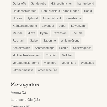
Gerbstoffe
Gundelrebe
Gänseblümchen
harntreibend
Hautbeschwerden
Herz-Kreislauf-Erkrankungen
Honig
Husten
Hydrolat
Johanniskraut
Kieselsäure
Kräuterwanderung
Lavendel
Leber
Löwenzahn
Melisse
Minze
Pyhra
Rezension
Rheuma
Rosmarin
Salbei
Saponine
schleimlösend
Schleimstoffe
Schmetterlinge
Schule
Spitzwegerich
stoffwechselanregend
Thymian
Veilchen
verdauungsfördernd
Vitamin C
Vogelmiere
Workshop
Zitronenmelisse
ätherische Öle
Kategorien
Aroma
(1)
ätherische Öle
(13)
Frühling
(25)