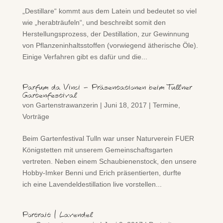
„Destillare“ kommt aus dem Latein und bedeutet so viel
wie „herabträufeln“, und beschreibt somit den
Herstellungsprozess, der Destillation, zur Gewinnung
von Pflanzeninhaltsstoffen (vorwiegend ätherische Öle).
Einige Verfahren gibt es dafür und die...
Parfum da Vinci – Präsentationen beim Tullner
Gartenfestival
von
Gartenstrawanzerin
|
Juni 18, 2017
|
Termine
,
Vorträge
Beim Gartenfestival Tulln war unser Naturverein FUER
Königstetten mit unserem Gemeinschaftsgarten
vertreten. Neben einem Schaubienenstock, den unsere
Hobby-Imker Benni und Erich präsentierten, durfte
ich eine Lavendeldestillation live vorstellen...
Portrait | Lavendel