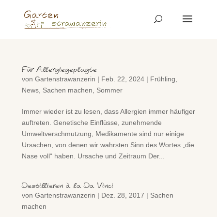
Für Allergiegeplagte
von
Gartenstrawanzerin
|
Feb. 22, 2024
|
Frühling
,
News
,
Sachen machen
,
Sommer
Immer wieder ist zu lesen, dass Allergien immer häufiger
auftreten. Genetische Einflüsse, zunehmende
Umweltverschmutzung, Medikamente sind nur einige
Ursachen, von denen wir wahrsten Sinn des Wortes „die
Nase voll“ haben. Ursache und Zeitraum Der...
Destillieren à la Da Vinci
von
Gartenstrawanzerin
|
Dez. 28, 2017
|
Sachen
machen