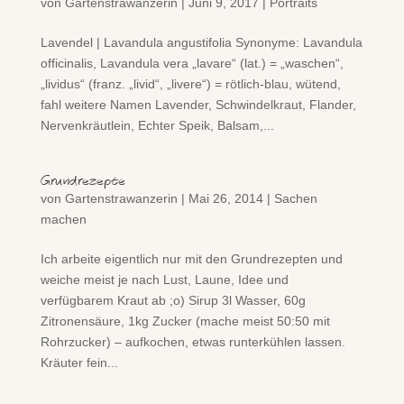
von
Gartenstrawanzerin
|
Juni 9, 2017
|
Portraits
Lavendel | Lavandula angustifolia Synonyme: Lavandula
officinalis, Lavandula vera „lavare“ (lat.) = „waschen“,
„lividus“ (franz. „livid“, „livere“) = rötlich-blau, wütend,
fahl weitere Namen Lavender, Schwindelkraut, Flander,
Nervenkräutlein, Echter Speik, Balsam,...
Grundrezepte
von
Gartenstrawanzerin
|
Mai 26, 2014
|
Sachen
machen
Ich arbeite eigentlich nur mit den Grundrezepten und
weiche meist je nach Lust, Laune, Idee und
verfügbarem Kraut ab ;o) Sirup 3l Wasser, 60g
Zitronensäure, 1kg Zucker (mache meist 50:50 mit
Rohrzucker) – aufkochen, etwas runterkühlen lassen.
Kräuter fein...