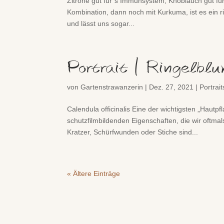
Zitrone gut für´s Immunsystem, Knoblauch gut für 
Kombination, dann noch mit Kurkuma, ist es ein ri
und lässt uns sogar...
Portrait | Ringelbl
von
Gartenstrawanzerin
|
Dez. 27, 2021
|
Portrait
Calendula officinalis Eine der wichtigsten „Hautpf
schutzfilmbildenden Eigenschaften, die wir oftm
Kratzer, Schürfwunden oder Stiche sind...
« Ältere Einträge