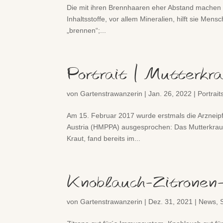
Die mit ihren Brennhaaren eher Abstand machen lä
Inhaltsstoffe, vor allem Mineralien, hilft sie Mensc
„brennen“;...
Portrait | Mutterkr
von
Gartenstrawanzerin
|
Jan. 26, 2022
|
Portrait
Am 15. Februar 2017 wurde erstmals die Arzneipf
Austria (HMPPA) ausgesprochen: Das Mutterkrau
Kraut, fand bereits im...
Knoblauch-Zitronen-
von
Gartenstrawanzerin
|
Dez. 31, 2021
|
News
,