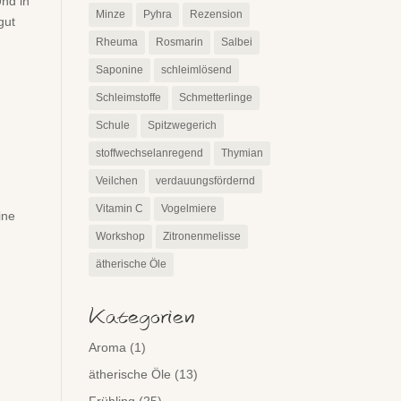
Und in
Minze
Pyhra
Rezension
gut
Rheuma
Rosmarin
Salbei
Saponine
schleimlösend
Schleimstoffe
Schmetterlinge
Schule
Spitzwegerich
stoffwechselanregend
Thymian
Veilchen
verdauungsfördernd
Vitamin C
Vogelmiere
ine
Workshop
Zitronenmelisse
ätherische Öle
Kategorien
Aroma
(1)
ätherische Öle
(13)