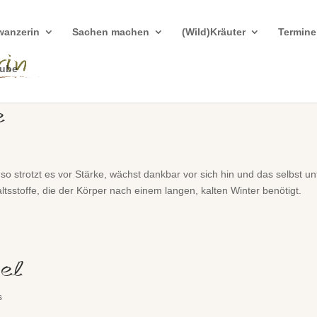
wanzerin
Sachen machen
(Wild)Kräuter
Termine
tube
e
, so strotzt es vor Stärke, wächst dankbar vor sich hin und das selbst un
ltsstoffe, die der Körper nach einem langen, kalten Winter benötigt.
sel
s