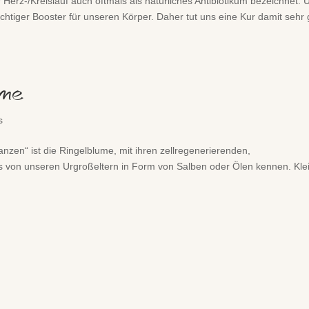
Herz-/Kreislauf auch oftmals als natürliches Antibiotikum bezeichnet. 
chtiger Booster für unseren Körper. Daher tut uns eine Kur damit sehr 
ume
s
lanzen“ ist die Ringelblume, mit ihren zellregenerierenden,
als von unseren Urgroßeltern in Form von Salben oder Ölen kennen. Kle