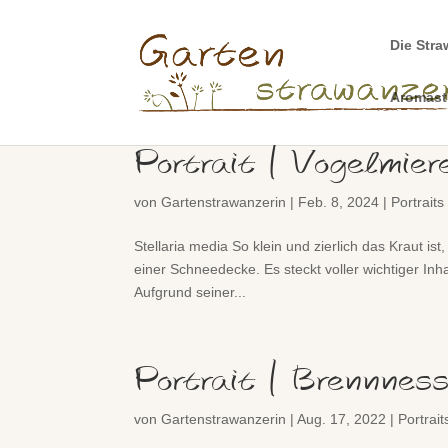
Die Stra
Aromas
Portrait | Vogelmier
von
Gartenstrawanzerin
|
Feb. 8, 2024
|
Portraits
Stellaria media So klein und zierlich das Kraut ist
einer Schneedecke. Es steckt voller wichtiger Inha
Aufgrund seiner...
Portrait | Brennnes
von
Gartenstrawanzerin
|
Aug. 17, 2022
|
Portrait