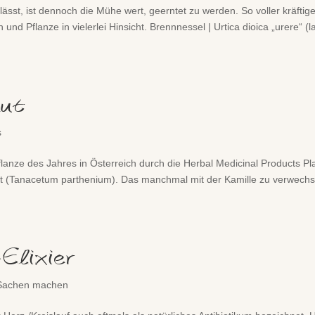
sst, ist dennoch die Mühe wert, geerntet zu werden. So voller kräftige
h und Pflanze in vielerlei Hinsicht. Brennnessel | Urtica dioica „urere“ (la
aut
s
lanze des Jahres in Österreich durch die Herbal Medicinal Products Pl
t (Tanacetum parthenium). Das manchmal mit der Kamille zu verwech
Elixier
Sachen machen