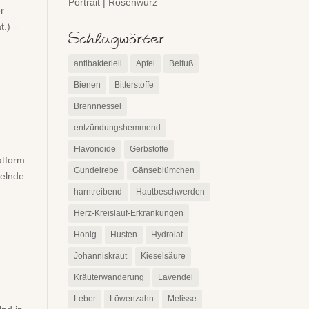
Portrait | Rosenwurz
r
t.) =
Schlagwörter
antibakteriell
Apfel
Beifuß
Bienen
Bitterstoffe
Brennnessel
entzündungshemmend
Flavonoide
Gerbstoffe
atform
Gundelrebe
Gänseblümchen
selnde
harntreibend
Hautbeschwerden
Herz-Kreislauf-Erkrankungen
Honig
Husten
Hydrolat
Johanniskraut
Kieselsäure
Kräuterwanderung
Lavendel
Leber
Löwenzahn
Melisse