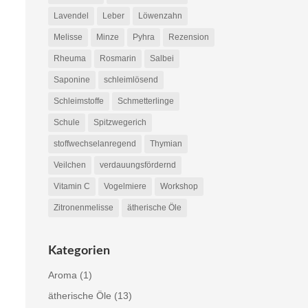
Lavendel
Leber
Löwenzahn
Melisse
Minze
Pyhra
Rezension
Rheuma
Rosmarin
Salbei
Saponine
schleimlösend
Schleimstoffe
Schmetterlinge
Schule
Spitzwegerich
stoffwechselanregend
Thymian
Veilchen
verdauungsfördernd
Vitamin C
Vogelmiere
Workshop
Zitronenmelisse
ätherische Öle
Kategorien
Aroma
(1)
ätherische Öle
(13)