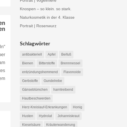
Portrait | Vogelmiere
Knospen – so klein. so stark.
Naturkosmetik in der 4. Klasse
en
Portrait | Rosenwurz
en
Schlagwörter
n“
ber
antibakteriell
Apfel
Beifuß
sam
Bienen
Bitterstoffe
Brennnessel
tes
entzündungshemmend
Flavonoide
em
Gerbstoffe
Gundelrebe
Gänseblümchen
harntreibend
Hautbeschwerden
Herz-Kreislauf-Erkrankungen
Honig
Husten
Hydrolat
Johanniskraut
Kieselsäure
Kräuterwanderung