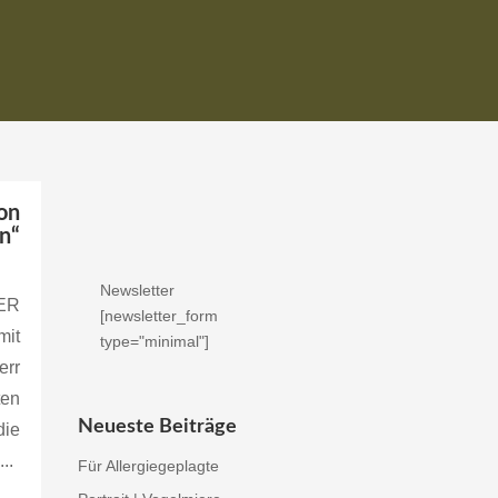
on
n“
Newsletter
ER
[newsletter_form
mit
type="minimal"]
err
ten
Neueste Beiträge
die
..
Für Allergiegeplagte