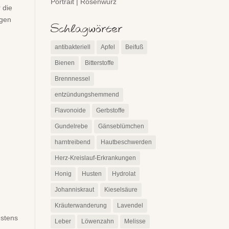
Portrait | Rosenwurz
 die
igen
Schlagwörter
antibakteriell
Apfel
Beifuß
Bienen
Bitterstoffe
Brennnessel
entzündungshemmend
Flavonoide
Gerbstoffe
Gundelrebe
Gänseblümchen
harntreibend
Hautbeschwerden
Herz-Kreislauf-Erkrankungen
Honig
Husten
Hydrolat
Johanniskraut
Kieselsäure
Kräuterwanderung
Lavendel
estens
Leber
Löwenzahn
Melisse