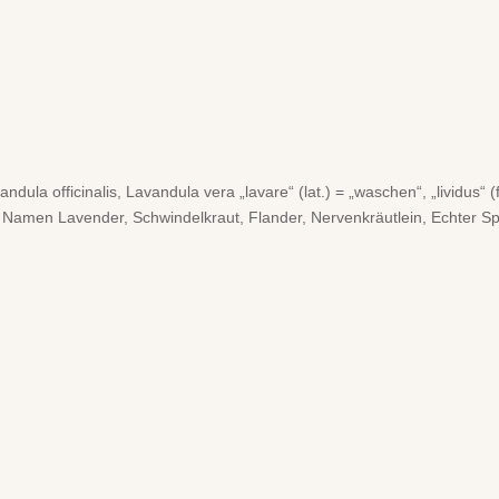
ula officinalis, Lavandula vera „lavare“ (lat.) = „waschen“, „lividus“ (
itere Namen Lavender, Schwindelkraut, Flander, Nervenkräutlein, Echter Sp