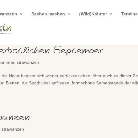
wanzerin
Sachen machen
(Wild)Kräuter
Termine
tube
erbstlichen September
Sommer
,
strawanzen
ie Natur beginnt sich wieder zurückzuziehen. Aber auch zu dieser Ze
ur. Bienen, die Spätblüher anfliegen, formschöne Samenstände der wi
wanzen
,
strawanzen