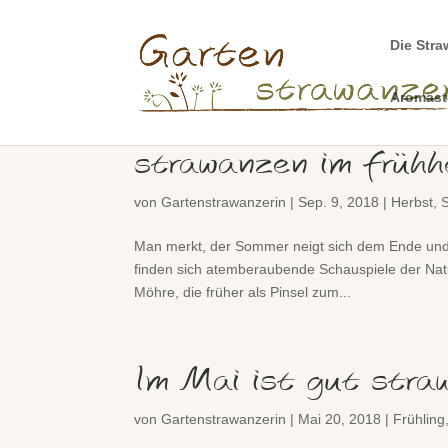
Die Stra
Aromas
strawanzen im frühh
von
Gartenstrawanzerin
|
Sep. 9, 2018
|
Herbst
,
Man merkt, der Sommer neigt sich dem Ende und d
finden sich atemberaubende Schauspiele der Nat
Möhre, die früher als Pinsel zum...
Im Mai ist gut stra
von
Gartenstrawanzerin
|
Mai 20, 2018
|
Frühling