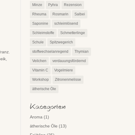
Minze
Pyhra
Rezension
Rheuma
Rosmarin
Salbei
Saponine
schleimlösend
Schleimstoffe
Schmetterlinge
Schule
Spitzwegerich
franz.
stoffwechselanregend
Thymian
eik,
Veilchen
verdauungsfördernd
Vitamin C
Vogelmiere
Workshop
Zitronenmelisse
ätherische Öle
Kategorien
Aroma
(1)
ätherische Öle
(13)