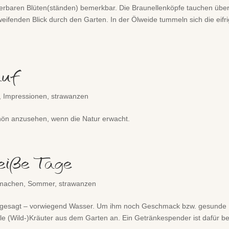
erbaren Blüten(ständen) bemerkbar. Die Braunellenköpfe tauchen über
eifenden Blick durch den Garten. In der Ölweide tummeln sich die eifr
auf
,
Impressionen
,
strawanzen
hön anzusehen, wenn die Natur erwacht.
eiße Tage
machen
,
Sommer
,
strawanzen
t angesagt – vorwiegend Wasser. Um ihm noch Geschmack bzw. gesunde
iele (Wild-)Kräuter aus dem Garten an. Ein Getränkespender ist dafür b