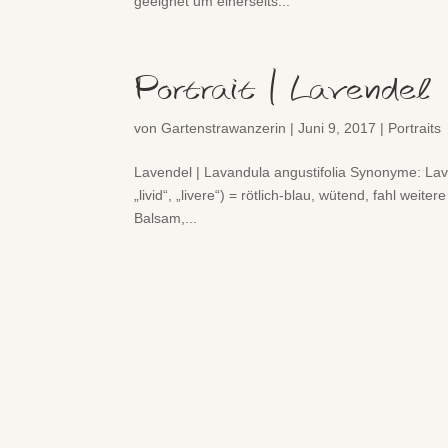
geeignet um einerseits...
Portrait | Lavendel
von
Gartenstrawanzerin
|
Juni 9, 2017
|
Portraits
Lavendel | Lavandula angustifolia Synonyme: Lavand
„livid“, „livere“) = rötlich-blau, wütend, fahl we
Balsam,...