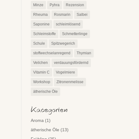
Minze
Pyhra
Rezension
Rheuma
Rosmarin
Salbei
Saponine
schleimlösend
Schleimstoffe
Schmetterlinge
Schule
Spitzwegerich
stoffwechselanregend
Thymian
Veilchen
verdauungsfördernd
Vitamin C
Vogelmiere
Workshop
Zitronenmelisse
ätherische Öle
Kategorien
Aroma
(1)
ätherische Öle
(13)