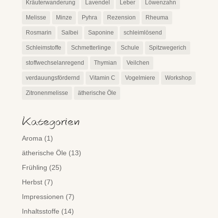
Kräuterwanderung
Lavendel
Leber
Löwenzahn
Melisse
Minze
Pyhra
Rezension
Rheuma
Rosmarin
Salbei
Saponine
schleimlösend
Schleimstoffe
Schmetterlinge
Schule
Spitzwegerich
stoffwechselanregend
Thymian
Veilchen
verdauungsfördernd
Vitamin C
Vogelmiere
Workshop
Zitronenmelisse
ätherische Öle
Kategorien
Aroma
(1)
ätherische Öle
(13)
Frühling
(25)
Herbst
(7)
Impressionen
(7)
Inhaltsstoffe
(14)