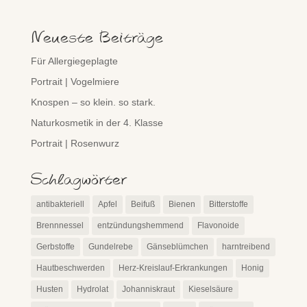
Neueste Beiträge
Für Allergiegeplagte
Portrait | Vogelmiere
Knospen – so klein. so stark.
Naturkosmetik in der 4. Klasse
Portrait | Rosenwurz
Schlagwörter
antibakteriell
Apfel
Beifuß
Bienen
Bitterstoffe
Brennnessel
entzündungshemmend
Flavonoide
Gerbstoffe
Gundelrebe
Gänseblümchen
harntreibend
Hautbeschwerden
Herz-Kreislauf-Erkrankungen
Honig
Husten
Hydrolat
Johanniskraut
Kieselsäure