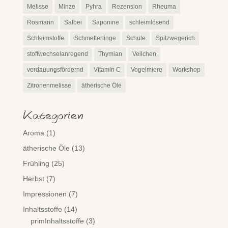
Melisse
Minze
Pyhra
Rezension
Rheuma
Rosmarin
Salbei
Saponine
schleimlösend
Schleimstoffe
Schmetterlinge
Schule
Spitzwegerich
stoffwechselanregend
Thymian
Veilchen
verdauungsfördernd
Vitamin C
Vogelmiere
Workshop
Zitronenmelisse
ätherische Öle
Kategorien
Aroma
(1)
ätherische Öle
(13)
Frühling
(25)
Herbst
(7)
Impressionen
(7)
Inhaltsstoffe
(14)
primInhaltsstoffe
(3)