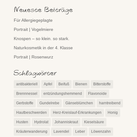
Neueste Beiträge
Für Allergiegeplagte
Portrait | Vogelmiere
Knospen – so klein. so stark.
Naturkosmetik in der 4. Klasse
Portrait | Rosenwurz
Schlagwörter
antibakteriell
Apfel
Beifuß
Bienen
Bitterstoffe
Brennnessel
entzündungshemmend
Flavonoide
Gerbstoffe
Gundelrebe
Gänseblümchen
harntreibend
Hautbeschwerden
Herz-Kreislauf-Erkrankungen
Honig
Husten
Hydrolat
Johanniskraut
Kieselsäure
Kräuterwanderung
Lavendel
Leber
Löwenzahn