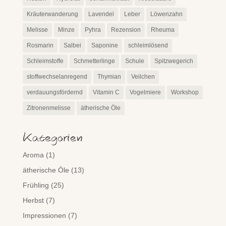
Kräuterwanderung
Lavendel
Leber
Löwenzahn
Melisse
Minze
Pyhra
Rezension
Rheuma
Rosmarin
Salbei
Saponine
schleimlösend
Schleimstoffe
Schmetterlinge
Schule
Spitzwegerich
stoffwechselanregend
Thymian
Veilchen
verdauungsfördernd
Vitamin C
Vogelmiere
Workshop
Zitronenmelisse
ätherische Öle
Kategorien
Aroma
(1)
ätherische Öle
(13)
Frühling
(25)
Herbst
(7)
Impressionen
(7)