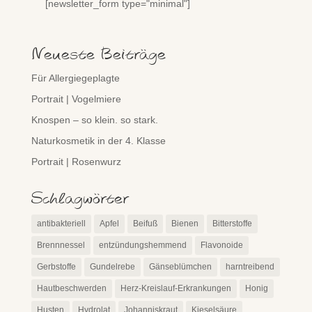
[newsletter_form type="minimal"]
Neueste Beiträge
Für Allergiegeplagte
Portrait | Vogelmiere
Knospen – so klein. so stark.
Naturkosmetik in der 4. Klasse
Portrait | Rosenwurz
Schlagwörter
antibakteriell
Apfel
Beifuß
Bienen
Bitterstoffe
Brennnessel
entzündungshemmend
Flavonoide
Gerbstoffe
Gundelrebe
Gänseblümchen
harntreibend
Hautbeschwerden
Herz-Kreislauf-Erkrankungen
Honig
Husten
Hydrolat
Johanniskraut
Kieselsäure