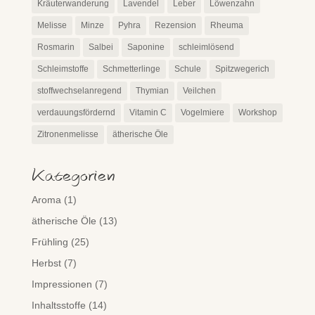
Kräuterwanderung
Lavendel
Leber
Löwenzahn
Melisse
Minze
Pyhra
Rezension
Rheuma
Rosmarin
Salbei
Saponine
schleimlösend
Schleimstoffe
Schmetterlinge
Schule
Spitzwegerich
stoffwechselanregend
Thymian
Veilchen
verdauungsfördernd
Vitamin C
Vogelmiere
Workshop
Zitronenmelisse
ätherische Öle
Kategorien
Aroma
(1)
ätherische Öle
(13)
Frühling
(25)
Herbst
(7)
Impressionen
(7)
Inhaltsstoffe
(14)