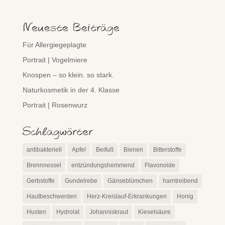
Neueste Beiträge
Für Allergiegeplagte
Portrait | Vogelmiere
Knospen – so klein. so stark.
Naturkosmetik in der 4. Klasse
Portrait | Rosenwurz
Schlagwörter
antibakteriell
Apfel
Beifuß
Bienen
Bitterstoffe
Brennnessel
entzündungshemmend
Flavonoide
Gerbstoffe
Gundelrebe
Gänseblümchen
harntreibend
Hautbeschwerden
Herz-Kreislauf-Erkrankungen
Honig
Husten
Hydrolat
Johanniskraut
Kieselsäure