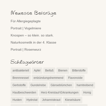
Neueste Beiträge
Für Allergiegeplagte
Portrait | Vogelmiere
Knospen – so klein. so stark.
Naturkosmetik in der 4. Klasse
Portrait | Rosenwurz
Schlagwörter
antibakteriell
Apfel
Beifuß
Bienen
Bitterstoffe
Brennnessel
entzündungshemmend
Flavonoide
Gerbstoffe
Gundelrebe
Gänseblümchen
harntreibend
Hautbeschwerden
Herz-Kreislauf-Erkrankungen
Honig
Husten
Hydrolat
Johanniskraut
Kieselsäure