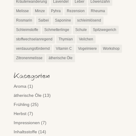
Kräuterwanderung
Lavendel
Leber
Löwenzahn
Melisse
Minze
Pyhra
Rezension
Rheuma
Rosmarin
Salbei
Saponine
schleimlösend
Schleimstoffe
Schmetterlinge
Schule
Spitzwegerich
stoffwechselanregend
Thymian
Veilchen
verdauungsfördernd
Vitamin C
Vogelmiere
Workshop
Zitronenmelisse
ätherische Öle
Kategorien
Aroma
(1)
ätherische Öle
(13)
Frühling
(25)
Herbst
(7)
Impressionen
(7)
Inhaltsstoffe
(14)