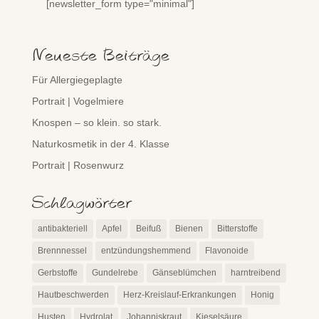
[newsletter_form type="minimal"]
Neueste Beiträge
Für Allergiegeplagte
Portrait | Vogelmiere
Knospen – so klein. so stark.
Naturkosmetik in der 4. Klasse
Portrait | Rosenwurz
Schlagwörter
antibakteriell
Apfel
Beifuß
Bienen
Bitterstoffe
Brennnessel
entzündungshemmend
Flavonoide
Gerbstoffe
Gundelrebe
Gänseblümchen
harntreibend
Hautbeschwerden
Herz-Kreislauf-Erkrankungen
Honig
Husten
Hydrolat
Johanniskraut
Kieselsäure