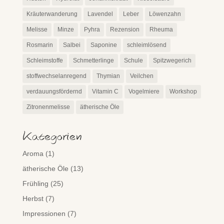
Kräuterwanderung
Lavendel
Leber
Löwenzahn
Melisse
Minze
Pyhra
Rezension
Rheuma
Rosmarin
Salbei
Saponine
schleimlösend
Schleimstoffe
Schmetterlinge
Schule
Spitzwegerich
stoffwechselanregend
Thymian
Veilchen
verdauungsfördernd
Vitamin C
Vogelmiere
Workshop
Zitronenmelisse
ätherische Öle
Kategorien
Aroma
(1)
ätherische Öle
(13)
Frühling
(25)
Herbst
(7)
Impressionen
(7)