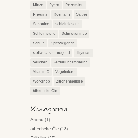
Minze
Pyhra
Rezension
Rheuma
Rosmarin
Salbei
Saponine
schleimlösend
Schleimstoffe
Schmetterlinge
Schule
Spitzwegerich
stoffwechselanregend
Thymian
Veilchen
verdauungsfördernd
Vitamin C
Vogelmiere
Workshop
Zitronenmelisse
ätherische Öle
Kategorien
Aroma
(1)
ätherische Öle
(13)