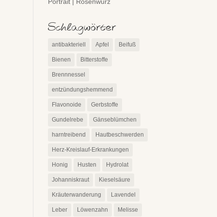
Portrait | Rosenwurz
Schlagwörter
antibakteriell
Apfel
Beifuß
Bienen
Bitterstoffe
Brennnessel
entzündungshemmend
Flavonoide
Gerbstoffe
Gundelrebe
Gänseblümchen
harntreibend
Hautbeschwerden
Herz-Kreislauf-Erkrankungen
Honig
Husten
Hydrolat
Johanniskraut
Kieselsäure
Kräuterwanderung
Lavendel
Leber
Löwenzahn
Melisse