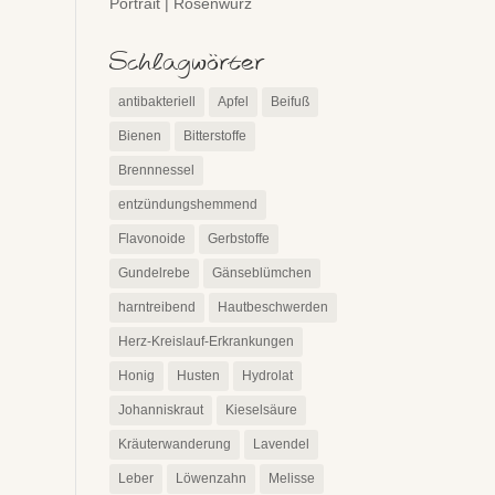
Portrait | Rosenwurz
Schlagwörter
antibakteriell
Apfel
Beifuß
Bienen
Bitterstoffe
Brennnessel
entzündungshemmend
Flavonoide
Gerbstoffe
Gundelrebe
Gänseblümchen
harntreibend
Hautbeschwerden
Herz-Kreislauf-Erkrankungen
Honig
Husten
Hydrolat
Johanniskraut
Kieselsäure
Kräuterwanderung
Lavendel
Leber
Löwenzahn
Melisse