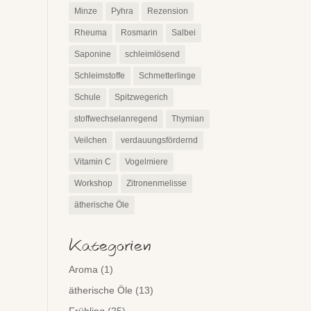
Minze
Pyhra
Rezension
Rheuma
Rosmarin
Salbei
Saponine
schleimlösend
Schleimstoffe
Schmetterlinge
Schule
Spitzwegerich
stoffwechselanregend
Thymian
Veilchen
verdauungsfördernd
Vitamin C
Vogelmiere
Workshop
Zitronenmelisse
ätherische Öle
Kategorien
Aroma
(1)
ätherische Öle
(13)