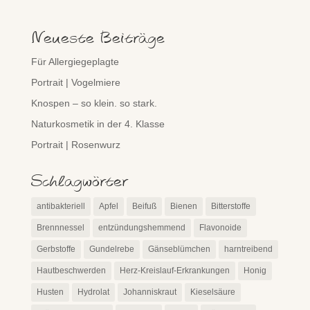
Neueste Beiträge
Für Allergiegeplagte
Portrait | Vogelmiere
Knospen – so klein. so stark.
Naturkosmetik in der 4. Klasse
Portrait | Rosenwurz
Schlagwörter
antibakteriell
Apfel
Beifuß
Bienen
Bitterstoffe
Brennnessel
entzündungshemmend
Flavonoide
Gerbstoffe
Gundelrebe
Gänseblümchen
harntreibend
Hautbeschwerden
Herz-Kreislauf-Erkrankungen
Honig
Husten
Hydrolat
Johanniskraut
Kieselsäure