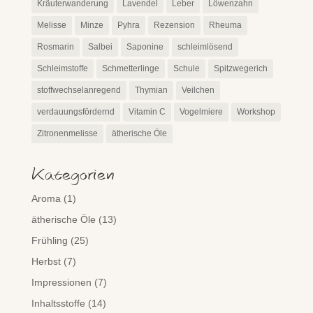
Kräuterwanderung
Lavendel
Leber
Löwenzahn
Melisse
Minze
Pyhra
Rezension
Rheuma
Rosmarin
Salbei
Saponine
schleimlösend
Schleimstoffe
Schmetterlinge
Schule
Spitzwegerich
stoffwechselanregend
Thymian
Veilchen
verdauungsfördernd
Vitamin C
Vogelmiere
Workshop
Zitronenmelisse
ätherische Öle
Kategorien
Aroma
(1)
ätherische Öle
(13)
Frühling
(25)
Herbst
(7)
Impressionen
(7)
Inhaltsstoffe
(14)