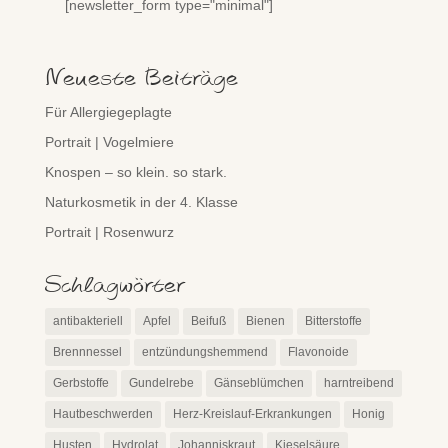
[newsletter_form type="minimal"]
Neueste Beiträge
Für Allergiegeplagte
Portrait | Vogelmiere
Knospen – so klein. so stark.
Naturkosmetik in der 4. Klasse
Portrait | Rosenwurz
Schlagwörter
antibakteriell
Apfel
Beifuß
Bienen
Bitterstoffe
Brennnessel
entzündungshemmend
Flavonoide
Gerbstoffe
Gundelrebe
Gänseblümchen
harntreibend
Hautbeschwerden
Herz-Kreislauf-Erkrankungen
Honig
Husten
Hydrolat
Johanniskraut
Kieselsäure