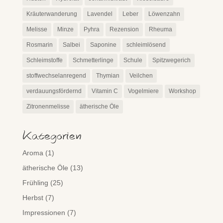
Kräuterwanderung
Lavendel
Leber
Löwenzahn
Melisse
Minze
Pyhra
Rezension
Rheuma
Rosmarin
Salbei
Saponine
schleimlösend
Schleimstoffe
Schmetterlinge
Schule
Spitzwegerich
stoffwechselanregend
Thymian
Veilchen
verdauungsfördernd
Vitamin C
Vogelmiere
Workshop
Zitronenmelisse
ätherische Öle
Kategorien
Aroma
(1)
ätherische Öle
(13)
Frühling
(25)
Herbst
(7)
Impressionen
(7)