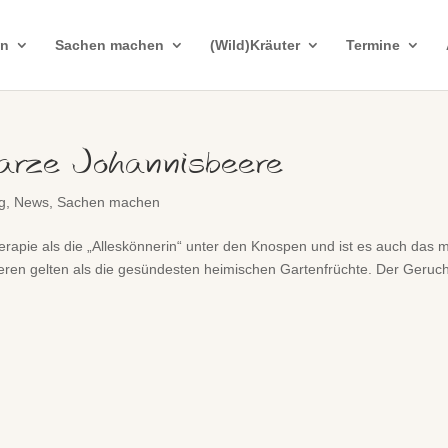
in
Sachen machen
(Wild)Kräuter
Termine
rze Johannisbeere
g
,
News
,
Sachen machen
rapie als die „Alleskönnerin“ unter den Knospen und ist es auch das m
eren gelten als die gesündesten heimischen Gartenfrüchte. Der Geruc