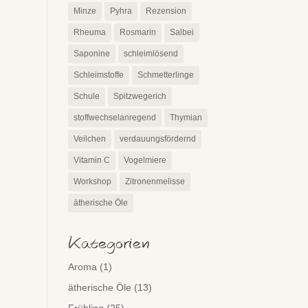
Minze
Pyhra
Rezension
Rheuma
Rosmarin
Salbei
Saponine
schleimlösend
Schleimstoffe
Schmetterlinge
Schule
Spitzwegerich
stoffwechselanregend
Thymian
Veilchen
verdauungsfördernd
Vitamin C
Vogelmiere
Workshop
Zitronenmelisse
ätherische Öle
Kategorien
Aroma
(1)
ätherische Öle
(13)