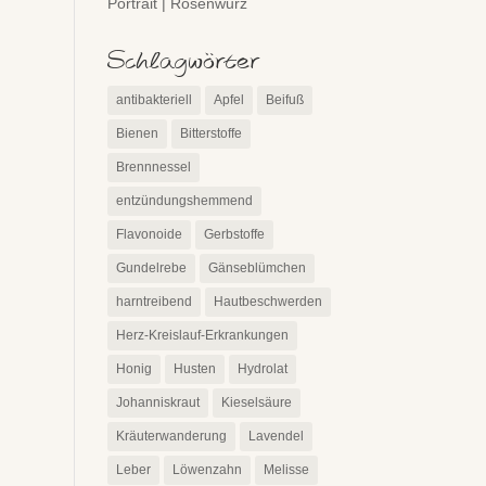
Portrait | Rosenwurz
Schlagwörter
antibakteriell
Apfel
Beifuß
Bienen
Bitterstoffe
Brennnessel
entzündungshemmend
Flavonoide
Gerbstoffe
Gundelrebe
Gänseblümchen
harntreibend
Hautbeschwerden
Herz-Kreislauf-Erkrankungen
Honig
Husten
Hydrolat
Johanniskraut
Kieselsäure
Kräuterwanderung
Lavendel
Leber
Löwenzahn
Melisse