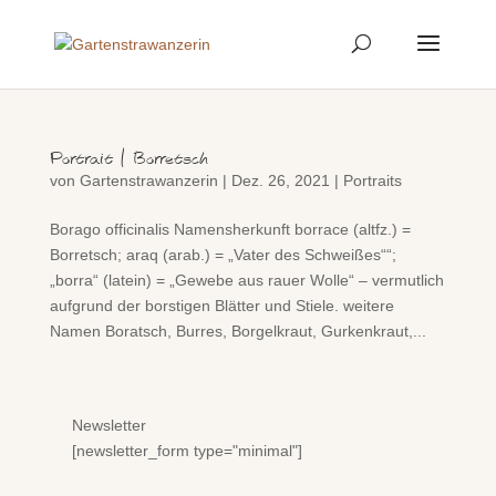
Portrait | Borretsch
von
Gartenstrawanzerin
|
Dez. 26, 2021
|
Portraits
Borago officinalis Namensherkunft borrace (altfz.) =
Borretsch; araq (arab.) = „Vater des Schweißes““;
„borra“ (latein) = „Gewebe aus rauer Wolle“ – vermutlich
aufgrund der borstigen Blätter und Stiele. weitere
Namen Boratsch, Burres, Borgelkraut, Gurkenkraut,...
Newsletter
[newsletter_form type="minimal"]