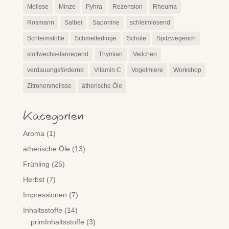
Melisse
Minze
Pyhra
Rezension
Rheuma
Rosmarin
Salbei
Saponine
schleimlösend
Schleimstoffe
Schmetterlinge
Schule
Spitzwegerich
stoffwechselanregend
Thymian
Veilchen
verdauungsfördernd
Vitamin C
Vogelmiere
Workshop
Zitronenmelisse
ätherische Öle
Kategorien
Aroma
(1)
ätherische Öle
(13)
Frühling
(25)
Herbst
(7)
Impressionen
(7)
Inhaltsstoffe
(14)
primInhaltsstoffe
(3)