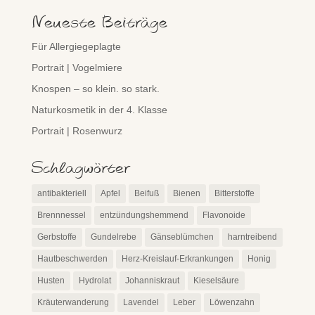
Neueste Beiträge
Für Allergiegeplagte
Portrait | Vogelmiere
Knospen – so klein. so stark.
Naturkosmetik in der 4. Klasse
Portrait | Rosenwurz
Schlagwörter
antibakteriell
Apfel
Beifuß
Bienen
Bitterstoffe
Brennnessel
entzündungshemmend
Flavonoide
Gerbstoffe
Gundelrebe
Gänseblümchen
harntreibend
Hautbeschwerden
Herz-Kreislauf-Erkrankungen
Honig
Husten
Hydrolat
Johanniskraut
Kieselsäure
Kräuterwanderung
Lavendel
Leber
Löwenzahn