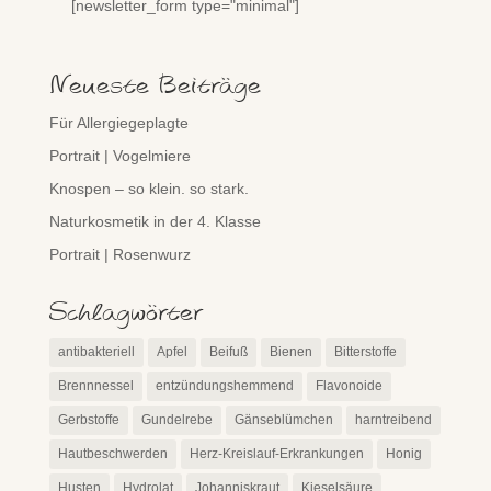
[newsletter_form type="minimal"]
Neueste Beiträge
Für Allergiegeplagte
Portrait | Vogelmiere
Knospen – so klein. so stark.
Naturkosmetik in der 4. Klasse
Portrait | Rosenwurz
Schlagwörter
antibakteriell
Apfel
Beifuß
Bienen
Bitterstoffe
Brennnessel
entzündungshemmend
Flavonoide
Gerbstoffe
Gundelrebe
Gänseblümchen
harntreibend
Hautbeschwerden
Herz-Kreislauf-Erkrankungen
Honig
Husten
Hydrolat
Johanniskraut
Kieselsäure