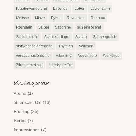
Kräuterwanderung
Lavendel
Leber
Löwenzahn
Melisse
Minze
Pyhra
Rezension
Rheuma
Rosmarin
Salbei
Saponine
schleimlösend
Schleimstoffe
Schmetterlinge
Schule
Spitzwegerich
stoffwechselanregend
Thymian
Veilchen
verdauungsfördernd
Vitamin C
Vogelmiere
Workshop
Zitronenmelisse
ätherische Öle
Kategorien
Aroma
(1)
ätherische Öle
(13)
Frühling
(25)
Herbst
(7)
Impressionen
(7)