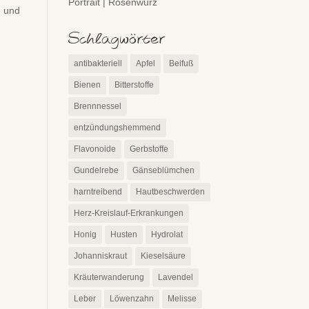
Portrait | Rosenwurz
n und
Schlagwörter
antibakteriell
Apfel
Beifuß
Bienen
Bitterstoffe
Brennnessel
entzündungshemmend
Flavonoide
Gerbstoffe
Gundelrebe
Gänseblümchen
harntreibend
Hautbeschwerden
Herz-Kreislauf-Erkrankungen
Honig
Husten
Hydrolat
Johanniskraut
Kieselsäure
Kräuterwanderung
Lavendel
Leber
Löwenzahn
Melisse