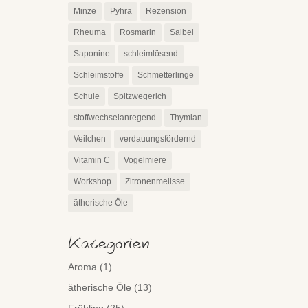
Minze
Pyhra
Rezension
Rheuma
Rosmarin
Salbei
Saponine
schleimlösend
Schleimstoffe
Schmetterlinge
Schule
Spitzwegerich
stoffwechselanregend
Thymian
Veilchen
verdauungsfördernd
Vitamin C
Vogelmiere
Workshop
Zitronenmelisse
ätherische Öle
Kategorien
Aroma
(1)
ätherische Öle
(13)