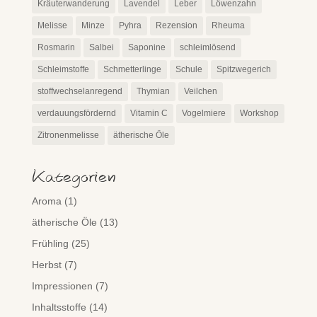
Kräuterwanderung
Lavendel
Leber
Löwenzahn
Melisse
Minze
Pyhra
Rezension
Rheuma
Rosmarin
Salbei
Saponine
schleimlösend
Schleimstoffe
Schmetterlinge
Schule
Spitzwegerich
stoffwechselanregend
Thymian
Veilchen
verdauungsfördernd
Vitamin C
Vogelmiere
Workshop
Zitronenmelisse
ätherische Öle
Kategorien
Aroma
(1)
ätherische Öle
(13)
Frühling
(25)
Herbst
(7)
Impressionen
(7)
Inhaltsstoffe
(14)