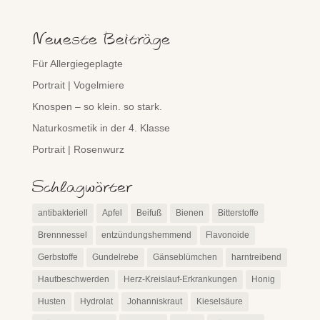
Neueste Beiträge
Für Allergiegeplagte
Portrait | Vogelmiere
Knospen – so klein. so stark.
Naturkosmetik in der 4. Klasse
Portrait | Rosenwurz
Schlagwörter
antibakteriell
Apfel
Beifuß
Bienen
Bitterstoffe
Brennnessel
entzündungshemmend
Flavonoide
Gerbstoffe
Gundelrebe
Gänseblümchen
harntreibend
Hautbeschwerden
Herz-Kreislauf-Erkrankungen
Honig
Husten
Hydrolat
Johanniskraut
Kieselsäure