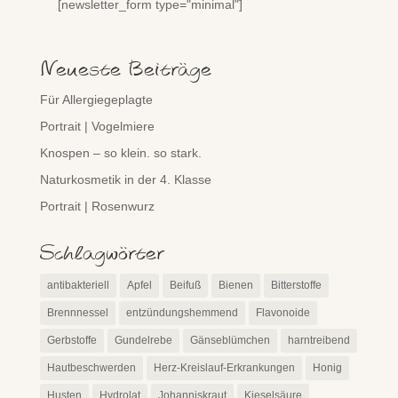
[newsletter_form type="minimal"]
Neueste Beiträge
Für Allergiegeplagte
Portrait | Vogelmiere
Knospen – so klein. so stark.
Naturkosmetik in der 4. Klasse
Portrait | Rosenwurz
Schlagwörter
antibakteriell
Apfel
Beifuß
Bienen
Bitterstoffe
Brennnessel
entzündungshemmend
Flavonoide
Gerbstoffe
Gundelrebe
Gänseblümchen
harntreibend
Hautbeschwerden
Herz-Kreislauf-Erkrankungen
Honig
Husten
Hydrolat
Johanniskraut
Kieselsäure