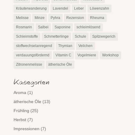
Kräuterwanderung
Lavendel
Leber
Löwenzahn
Melisse
Minze
Pyhra
Rezension
Rheuma
Rosmarin
Salbei
Saponine
schleimlösend
Schleimstoffe
Schmetterlinge
Schule
Spitzwegerich
stoffwechselanregend
Thymian
Veilchen
verdauungsfördernd
Vitamin C
Vogelmiere
Workshop
Zitronenmelisse
ätherische Öle
Kategorien
Aroma
(1)
ätherische Öle
(13)
Frühling
(25)
Herbst
(7)
Impressionen
(7)