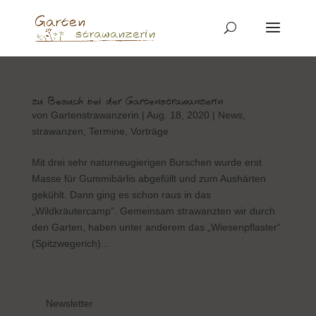
zu Besuch bei der Gartenstrawanzerin
von
Gartenstrawanzerin
|
Aug. 18, 2020
|
News
,
strawanzen
,
Termine
,
Vorträge
Mit drei sehr naturneugierigen Burschen wurde erst
Masse für Gummibärlis abgefüllt und zum Aushärten
gekühlt. Dann ging es schon raus in das
„Wildkräutercamp“. Gemeinsam strawanzten wir durch
den Garten, haben unter anderem das „Wiesenpflaster“
(Spitzwegerich)...
Newsletter