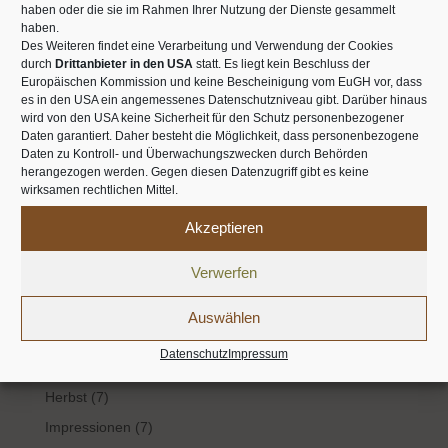
haben oder die sie im Rahmen Ihrer Nutzung der Dienste gesammelt
haben.
Kräuterwanderung
Lavendel
Leber
Löwenzahn
Des Weiteren findet eine Verarbeitung und Verwendung der Cookies
Melisse
Minze
Pyhra
Rezension
Rheuma
durch
Drittanbieter in den USA
statt. Es liegt kein Beschluss der
Europäischen Kommission und keine Bescheinigung vom EuGH vor, dass
Rosmarin
Salbei
Saponine
schleimlösend
es in den USA ein angemessenes Datenschutzniveau gibt. Darüber hinaus
wird von den USA keine Sicherheit für den Schutz personenbezogener
Schleimstoffe
Schmetterlinge
Schule
Spitzwegerich
Daten garantiert. Daher besteht die Möglichkeit, dass personenbezogene
stoffwechselanregend
Thymian
Veilchen
Daten zu Kontroll- und Überwachungszwecken durch Behörden
herangezogen werden. Gegen diesen Datenzugriff gibt es keine
verdauungsfördernd
Vitamin C
Vogelmiere
Workshop
wirksamen rechtlichen Mittel.
Zitronenmelisse
ätherische Öle
Akzeptieren
Kategorien
Verwerfen
Aroma
(1)
Auswählen
ätherische Öle
(13)
Datenschutz
Impressum
Frühling
(25)
Herbst
(7)
Impressionen
(7)