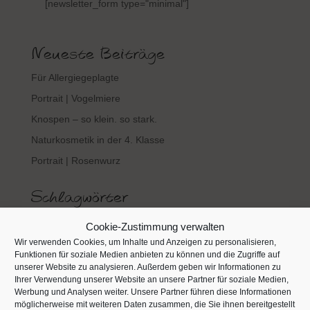
[newsletter_form type="minimal"]
Neueste Beiträge
Für Allergiegeplagte
Portrait | Vogelmiere
Knospen – so klein. so stark.
Naturkosmetik in der 4. Klasse
Portrait | Rosenwurz
Schlagwörter
antibakteriell
Apfel
Beifuß
Bienen
Bitterstoffe
Cookie-Zustimmung verwalten
Wir verwenden Cookies, um Inhalte und Anzeigen zu personalisieren,
Brennnessel
entzündungshemmend
Flavonoide
Funktionen für soziale Medien anbieten zu können und die Zugriffe auf
Gerbstoffe
Gundelrebe
Gänseblümchen
harntreibend
unserer Website zu analysieren. Außerdem geben wir Informationen zu
Ihrer Verwendung unserer Website an unsere Partner für soziale Medien,
Hautbeschwerden
Herz-Kreislauf-Erkrankungen
Honig
Werbung und Analysen weiter. Unsere Partner führen diese Informationen
möglicherweise mit weiteren Daten zusammen, die Sie ihnen bereitgestellt
Husten
Hydrolat
Johanniskraut
Kieselsäure