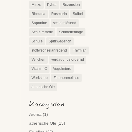
Minze
Pyhra
Rezension
Rheuma
Rosmarin
Salbei
Saponine
schleimlösend
Schleimstoffe
Schmetterlinge
Schule
Spitzwegerich
stoffwechselanregend
Thymian
Veilchen
verdauungsfördernd
Vitamin C
Vogelmiere
Workshop
Zitronenmelisse
ätherische Öle
Kategorien
Aroma
(1)
ätherische Öle
(13)