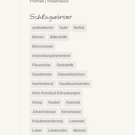
Portrait | Rosenwurz
Schlagwörter
antibakteriell
Apfel
Beifuß
Bienen
Bitterstoffe
Brennnessel
entzündungshemmend
Flavonoide
Gerbstoffe
Gundelrebe
Gänseblümchen
harntreibend
Hautbeschwerden
Herz-Kreislauf-Erkrankungen
Honig
Husten
Hydrolat
Johanniskraut
Kieselsäure
Kräuterwanderung
Lavendel
Leber
Löwenzahn
Melisse