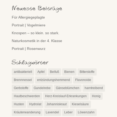
Neueste Beiträge
Für Allergiegeplagte
Portrait | Vogelmiere
Knospen – so klein. so stark.
Naturkosmetik in der 4. Klasse
Portrait | Rosenwurz
Schlagwörter
antibakteriell
Apfel
Beifuß
Bienen
Bitterstoffe
Brennnessel
entzündungshemmend
Flavonoide
Gerbstoffe
Gundelrebe
Gänseblümchen
harntreibend
Hautbeschwerden
Herz-Kreislauf-Erkrankungen
Honig
Husten
Hydrolat
Johanniskraut
Kieselsäure
Kräuterwanderung
Lavendel
Leber
Löwenzahn