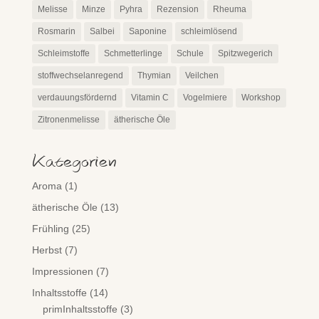
Melisse
Minze
Pyhra
Rezension
Rheuma
Rosmarin
Salbei
Saponine
schleimlösend
Schleimstoffe
Schmetterlinge
Schule
Spitzwegerich
stoffwechselanregend
Thymian
Veilchen
verdauungsfördernd
Vitamin C
Vogelmiere
Workshop
Zitronenmelisse
ätherische Öle
Kategorien
Aroma
(1)
ätherische Öle
(13)
Frühling
(25)
Herbst
(7)
Impressionen
(7)
Inhaltsstoffe
(14)
primInhaltsstoffe
(3)