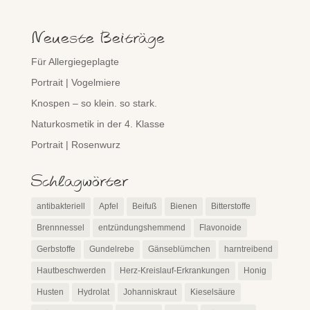
Neueste Beiträge
Für Allergiegeplagte
Portrait | Vogelmiere
Knospen – so klein. so stark.
Naturkosmetik in der 4. Klasse
Portrait | Rosenwurz
Schlagwörter
antibakteriell
Apfel
Beifuß
Bienen
Bitterstoffe
Brennnessel
entzündungshemmend
Flavonoide
Gerbstoffe
Gundelrebe
Gänseblümchen
harntreibend
Hautbeschwerden
Herz-Kreislauf-Erkrankungen
Honig
Husten
Hydrolat
Johanniskraut
Kieselsäure