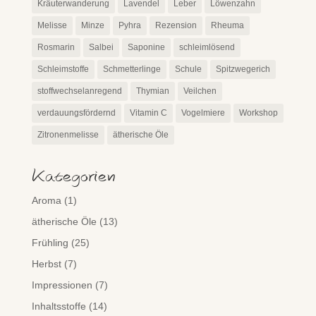
Kräuterwanderung
Lavendel
Leber
Löwenzahn
Melisse
Minze
Pyhra
Rezension
Rheuma
Rosmarin
Salbei
Saponine
schleimlösend
Schleimstoffe
Schmetterlinge
Schule
Spitzwegerich
stoffwechselanregend
Thymian
Veilchen
verdauungsfördernd
Vitamin C
Vogelmiere
Workshop
Zitronenmelisse
ätherische Öle
Kategorien
Aroma
(1)
ätherische Öle
(13)
Frühling
(25)
Herbst
(7)
Impressionen
(7)
Inhaltsstoffe
(14)