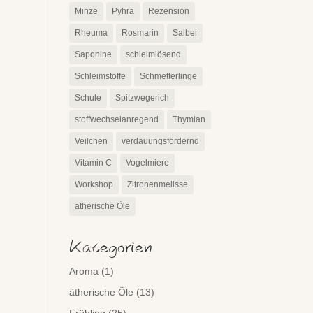
Minze
Pyhra
Rezension
Rheuma
Rosmarin
Salbei
Saponine
schleimlösend
Schleimstoffe
Schmetterlinge
Schule
Spitzwegerich
stoffwechselanregend
Thymian
Veilchen
verdauungsfördernd
Vitamin C
Vogelmiere
Workshop
Zitronenmelisse
ätherische Öle
Kategorien
Aroma
(1)
ätherische Öle
(13)