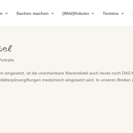
in
Sachen machen
(Wild)Kräuter
Termine
tel
Portraits
en eingesetzt, ist die unscheinbare Mariendistel auch heute noch DAS 
lätterpilzvergiftungen medizinisch eingesetzt wird. In unseren Breiten