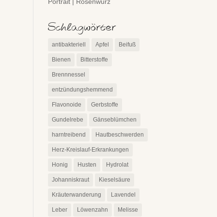
Portrait | Rosenwurz
Schlagwörter
antibakteriell
Apfel
Beifuß
Bienen
Bitterstoffe
Brennnessel
entzündungshemmend
Flavonoide
Gerbstoffe
Gundelrebe
Gänseblümchen
harntreibend
Hautbeschwerden
Herz-Kreislauf-Erkrankungen
Honig
Husten
Hydrolat
Johanniskraut
Kieselsäure
Kräuterwanderung
Lavendel
Leber
Löwenzahn
Melisse