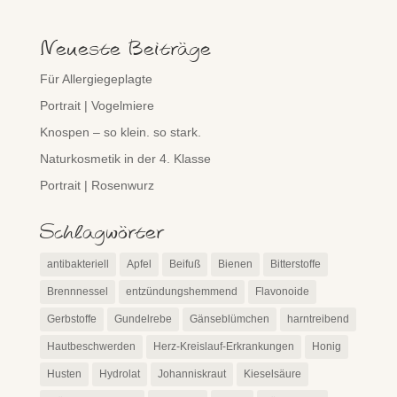
Neueste Beiträge
Für Allergiegeplagte
Portrait | Vogelmiere
Knospen – so klein. so stark.
Naturkosmetik in der 4. Klasse
Portrait | Rosenwurz
Schlagwörter
antibakteriell
Apfel
Beifuß
Bienen
Bitterstoffe
Brennnessel
entzündungshemmend
Flavonoide
Gerbstoffe
Gundelrebe
Gänseblümchen
harntreibend
Hautbeschwerden
Herz-Kreislauf-Erkrankungen
Honig
Husten
Hydrolat
Johanniskraut
Kieselsäure