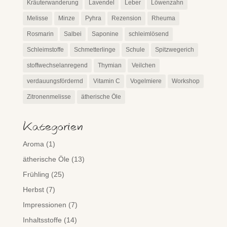
Kräuterwanderung
Lavendel
Leber
Löwenzahn
Melisse
Minze
Pyhra
Rezension
Rheuma
Rosmarin
Salbei
Saponine
schleimlösend
Schleimstoffe
Schmetterlinge
Schule
Spitzwegerich
stoffwechselanregend
Thymian
Veilchen
verdauungsfördernd
Vitamin C
Vogelmiere
Workshop
Zitronenmelisse
ätherische Öle
Kategorien
Aroma
(1)
ätherische Öle
(13)
Frühling
(25)
Herbst
(7)
Impressionen
(7)
Inhaltsstoffe
(14)