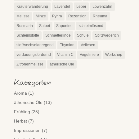
Kräuterwanderung
Lavendel
Leber
Löwenzahn
Melisse
Minze
Pyhra
Rezension
Rheuma
Rosmarin
Salbei
Saponine
schleimlösend
Schleimstoffe
Schmetterlinge
Schule
Spitzwegerich
stoffwechselanregend
Thymian
Veilchen
verdauungsfördernd
Vitamin C
Vogelmiere
Workshop
Zitronenmelisse
ätherische Öle
Kategorien
Aroma
(1)
ätherische Öle
(13)
Frühling
(25)
Herbst
(7)
Impressionen
(7)