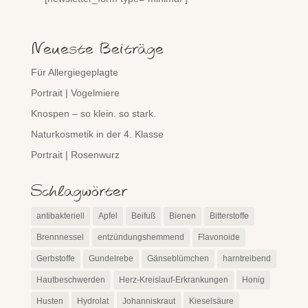
Neueste Beiträge
Für Allergiegeplagte
Portrait | Vogelmiere
Knospen – so klein. so stark.
Naturkosmetik in der 4. Klasse
Portrait | Rosenwurz
Schlagwörter
antibakteriell
Apfel
Beifuß
Bienen
Bitterstoffe
Brennnessel
entzündungshemmend
Flavonoide
Gerbstoffe
Gundelrebe
Gänseblümchen
harntreibend
Hautbeschwerden
Herz-Kreislauf-Erkrankungen
Honig
Husten
Hydrolat
Johanniskraut
Kieselsäure