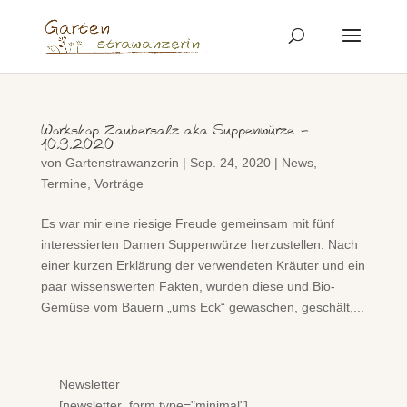
Workshop Zaubersalz aka Suppenwürze –
10.9.2020
von
Gartenstrawanzerin
|
Sep. 24, 2020
|
News
,
Termine
,
Vorträge
Es war mir eine riesige Freude gemeinsam mit fünf
interessierten Damen Suppenwürze herzustellen. Nach
einer kurzen Erklärung der verwendeten Kräuter und ein
paar wissenswerten Fakten, wurden diese und Bio-
Gemüse vom Bauern „ums Eck“ gewaschen, geschält,...
Newsletter
[newsletter_form type="minimal"]