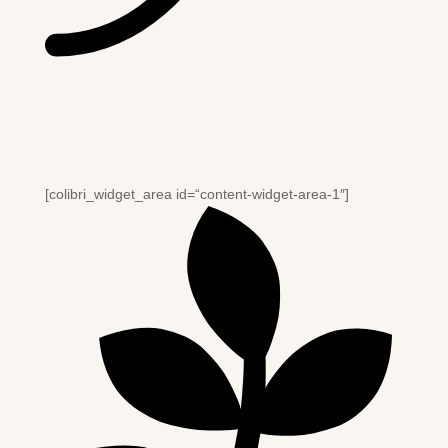
[colibri_widget_area id=“content-widget-area-1″]