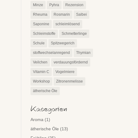
Minze
Pyhra
Rezension
Rheuma
Rosmarin
Salbei
Saponine
schleimlösend
Schleimstoffe
Schmetterlinge
Schule
Spitzwegerich
stoffwechselanregend
Thymian
Veilchen
verdauungsfördernd
Vitamin C
Vogelmiere
Workshop
Zitronenmelisse
ätherische Öle
Kategorien
Aroma
(1)
ätherische Öle
(13)