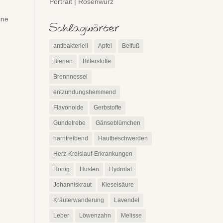
Portrait | Rosenwurz
ine
Schlagwörter
antibakteriell
Apfel
Beifuß
Bienen
Bitterstoffe
Brennnessel
entzündungshemmend
Flavonoide
Gerbstoffe
Gundelrebe
Gänseblümchen
harntreibend
Hautbeschwerden
Herz-Kreislauf-Erkrankungen
Honig
Husten
Hydrolat
Johanniskraut
Kieselsäure
Kräuterwanderung
Lavendel
Leber
Löwenzahn
Melisse