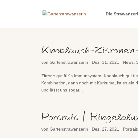
Die Strawanzer
Knoblauch-Zitronen-
von
Gartenstrawanzerin
|
Dez. 31, 2021
|
News
,
Zitrone gut für´s Immunsystem, Knoblauch gut für 
Kombination, dann noch mit Kurkuma, ist es ein ri
und lässt uns sogar...
Portrait | Ringelbl
von
Gartenstrawanzerin
|
Dez. 27, 2021
|
Portrait